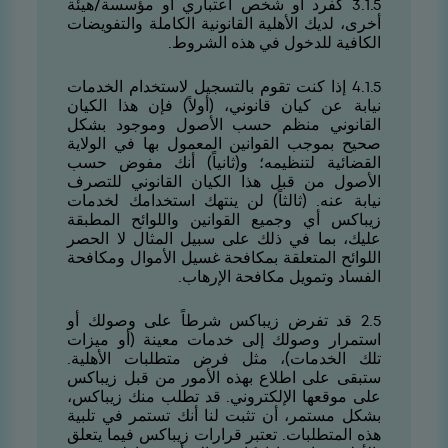
5.1.3 كفرد أو شخص اعتباري أو مؤسسة/هيئة
أخرى، لديك الأهلية القانونية الكاملة والتفويضات
الكافية للدخول في هذه الشروط.
5.1.4 إذا كنت تقوم بالتسجيل لاستخدام الخدمات
نيابة عن كيان قانوني، (أولاً) فإن هذا الكيان
القانوني منظم حسب الأصول وموجود بشكل
صحيح بموجب القوانين المعمول بها في الولاية
القضائية لتنظيمه؛ و(ثانياً) أنك مفوض حسب
الأصول من قبل هذا الكيان القانوني للتصرف
نيابة عنه. (ثالثاً) لن ينتهك استخدامك لخدمات
زيباكس أي وجميع القوانين واللوائح المطبقة
عليك، بما في ذلك على سبيل المثال لا الحصر
اللوائح المتعلقة بمكافحة غسيل الأموال ومكافحة
الفساد وتمويل مكافحة الإرهاب.
5.2 قد تفرض زيباكس شرطاً على وصولك أو
استمرار وصولك إلى خدمات معينة (أو ميزات
تلك الخدمات)، مثل فرض متطلبات الأهلية.
ستبقى على اطلاع بهذه الأمور من قبل زيباكس
على موقعها الإلكتروني. قد تطلب منك زيباكس،
بشكل مستمر، أن تثبت لنا أنك تستمر في تلبية
هذه المتطلبات. تعتبر قرارات زيباكس فيما يتعلق