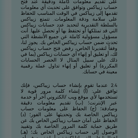
على تقديم معلومات كاملة ودقيقة عند فتح
حساب زيباكس وتوافق على تحديث أي معلومات
تقدمها إلى زيباكس في الوقت المناسب للحفاظ
على سلامة ودقة المعلومات. تتمتع زيباكس
بالسلطة التقديرية لتحديد عدد حسابات زيباكس
التي قد تمتلكها أو تحتفظ بها أو تحصل عليها. أنت
مسؤول مسؤولية كاملة عن جميع الأنشطة التي
تحدث ضمن حساب زيباكس الخاص بك. يجوز لنا،
وفقاً لتقديرنا الخاص، رفض فتح حساب زيباكس
لك، أو تعليق أو إنهاء أي حسابات زيباكس (بما في
ذلك على سبيل المثال لا الحصر الحسابات
المكررة) أو تعليق أو إنهاء تداول عملة رقمية
معينة في حسابك.
4.2 عندما تقوم بإنشاء حساب زيباكس، فإنك
توافق على: (أ) إنشاء كلمة مرور قوية لا
تستخدمها لأي موقع ويب /الكتروني آخر أو خدمة
عبر الإنترنت؛ (ب) تقديم معلومات دقيقة
وصادقة؛ (ج) الحفاظ على معلومات حساب
زيباكس الخاصة بك وتحديثها على الفور؛ (د)
الحفاظ على أمان حساب زيباكس الخاص بك عن
طريق حماية كلمة المرور الخاصة بك وتقييد
الوصول إلى حساب زيباكس الخاص بك؛ (هـ)
إخطارنا على الفور إذا اكتشفت أو اشتبهت في أي