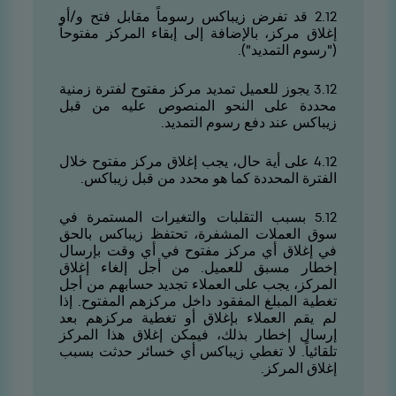
21.2 قد تفرض زيباكس رسوماً مقابل فتح و/أو
إغلاق مركز، بالإضافة إلى إبقاء المركز مفتوحاً
("رسوم التمديد").
21.3 يجوز للعميل تمديد مركز مفتوح لفترة زمنية
محددة على النحو المنصوص عليه من قبل
زيباكس عند دفع رسوم التمديد.
21.4 على أية حال، يجب إغلاق مركز مفتوح خلال
الفترة المحددة كما هو محدد من قبل زيباكس.
21.5 بسبب التقلبات والتغيرات المستمرة في
سوق العملات المشفرة، تحتفظ زيباكس بالحق
في إغلاق أي مركز مفتوح في أي وقت بإرسال
إخطار مسبق للعميل. من أجل إلغاء إغلاق
المركز، يجب على العملاء تجديد حسابهم من أجل
تغطية المبلغ المفقود داخل مركزهم المفتوح. إذا
لم يقم العملاء بإغلاق أو تغطية مركزهم بعد
إرسال إخطار بذلك، فيمكن إغلاق هذا المركز
تلقائياً. لا تغطي زيباكس أي خسائر حدثت بسبب
إغلاق المركز.