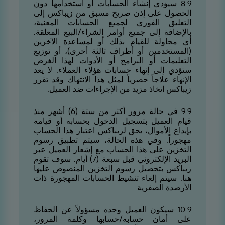
9.8 سيؤدي إنشاء الحسابات أو استخدامها دون
الحصول على إذن صريح مسبق من زيباكس إلى
التعليق الفوري لجميع الحسابات المعنية،
بالإضافة إلى جميع أوامر الشراء/البيع المعلقة.
أي محاولة للقيام بذلك أو لمساعدة الآخرين
(المستخدمين أو أطراف ثالثة أخرى)، أو توزيع
التعليمات أو البرامج أو الأدوات لهذا الغرض
ستؤدي إلى إنهاء حسابات هؤلاء العملاء. لا يعد
الإنهاء علاجاً حصرياً لمثل هذا الانتهاك وقد تقرر
زيباكس اتخاذ مزيد من الإجراءات ضد العميل.
9.9 في حالة مرور أكثر من ستة (6) أشهر منذ
قيام العميل بتسجيل الدخول بحسابه أو قيامه
بإيداع الأموال، يحق لزيباكس اعتبار هذا الحساب
مهجوراً. وفي هذه الحالة، سيتم تطبيق رسوم
التخزين على هذا الحساب مع إشعار العميل عبر
البريد الإلكتروني قبل سبعة (7) أيام. سوف تقوم
زيباكس بتحصيل رسوم التخزين المنصوص عليها
هنا. سيتم إلغاء تنشيط الحسابات المهجورة ذات
الأرصدة الصفرية.
9.01 سيكون العميل وحده مسؤولاً عن الحفاظ
على أمان حسابه/حسابها وكلمة المرور،