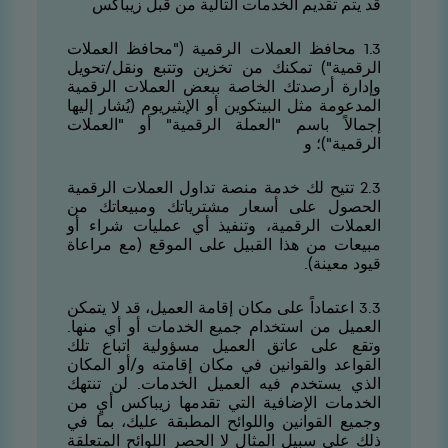
قد يتم تقديم الخدمات التالية من قبل زيباكس
3.1 محافظ العملات الرقمية ("محافظ العملات
الرقمية") تمكنك من تخزين وتتبع ونقل/تحويل
وإدارة أرصدتك الخاصة ببعض العملات الرقمية
المدعومة مثل البيتكوين أو الإيثيريوم (يُشار إليها
إجمالاً باسم "العملة الرقمية" أو "العملات
الرقمية")؛ و
3.2 تتيح لك خدمة منصة تداول العملات الرقمية
الحصول على أسعار مشترياتك ومبيعاتك من
العملات الرقمية، وتنفيذ أي عمليات شراء أو
مبيعات من هذا القبيل على الموقع (مع مراعاة
قيود معينة).
3.3 اعتماداً على مكان إقامة العميل، قد لا يتمكن
العميل من استخدام جميع الخدمات أو أي منها.
وتقع على عاتق العميل مسؤولية اتباع تلك
القواعد والقوانين في مكان إقامته و/أو المكان
الذي يستخدم فيه العميل الخدمات. لن تنتهك
الخدمات الإضافية التي تقدمها زيباكس أيٍ من
وجميع القوانين واللوائح المطبقة عليك، بما في
ذلك على سبيل المثال لا الحصر اللوائح المتعلقة