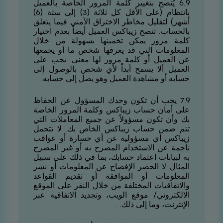
9.6 يُنصح بتغيير كلمة المرور الخاصة بالعميل
بانتظام (على الأقل كل ثلاثة (3) إلى ستة (6)
أشهر) لتقليل مخاطر الاختراق الأمني فيما يتعلق
بالحساب. تنصح زيباكس العميل أيضاً بعدم اختيار
كلمة مرور يمكن تخمينها بسهولة من خلال
المعلومات التي قد يعرفها شخص ما أو يجمعها
عن العميل أو كلمة مرور لها معنى. يجب على
العميل ألا يسمح أبداً لأي شخص بالوصول إلى
حسابه أو مشاهدة العميل وهو يصل إلى حسابه.
9.7 يجب أن تكون وحدك المسؤول عن الحفاظ
على أمان حساب زيباكس وكلمة المرور الخاصة
بك وأن تكون مسؤولاً عن جميع المعاملات التي
تتم ضمن حساب زيباكس الخاص بك. لا تتحمل
زيباكس أي مسؤولية عن أي خسارة أو عواقب
ناجمة عن الاستخدام المصرح به أو غير المصرح
به لبيانات اعتماد حسابك، بما في ذلك على سبيل
المثال لا الحصر الإفصاح عن المعلومات أو نشر
المعلومات أو الموافقة أو تقديم القواعد
والاتفاقيات المختلفة من خلال النقر على الموقع
الالكتروني/ موقع الويب، وتجديد الاتفاقية عبر
الإنترنت، وما إلى ذلك. .