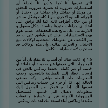
التي تقدمها لنا كما وتأذن لنا بإجراء أي
استفسارات ضرورية قد نعتبرها ضرورية للتحقق
من هويتك أو حمايتك و/أو حمايتنا من الاحتيال أو
الجرائم المالية الأخرى سواءً كانت بشكل مباشر
أو من خلال أطراف ثالثة كما أنك توافق على
اتخاذ أي إجراءات نعتبرها مناسبة بشكل معقول و
اللازمة بناء على نتائج هذه التحقيقات. عندما نقوم
بهذه الاستفسارات، فإنك تُقر وتُوافق على أنه قد
يتم الكشف عن معلوماتك الشخصية لوكالات منع
الاحتيال أو الجرائم المالية، وأن هذه الوكالات قد
تستجيب لاستفساراتنا بالكامل.
6.4 إذا كانت هناك أي أسباب للاعتقاد بأن أياً من
المعلومات التي قدمتها غير صحيحة أو خاطئة أو
قديمة أو غير كاملة، تحتفظ زيباكس بالحق في
إرسال إخطار إليك للمطالبة بالتصحيح، وحذف
المعلومات ذات الصلة مباشرة، وكما تقتضي
الحالة، إنهاء كل أو جزء من خدمات زيباكس التي
نقدمها لك. إذا لم نتمكن من الوصول إليك
بمعلومات الاتصال التي قدمتها، فستتحمل
المسؤولية الكاملة عن أي خسارة أو نفقات
تتكبدها زيباكس أثناء استخدامك لخدمات زيباكس.