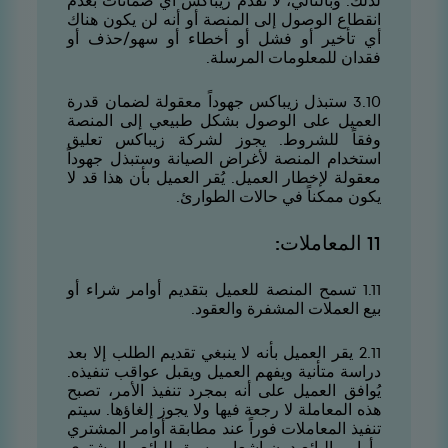
لذلك. وبالتالي، لا تقدم زيباكس أي ضمانات بعدم
انقطاع الوصول إلى المنصة أو أنه لن يكون هناك
أي تأخير أو فشل أو أخطاء أو سهو/حذف أو
فقدان للمعلومات المرسلة.
01.3 ستبذل زيباكس جهوداً معقولة لضمان قدرة
العميل على الوصول بشكل طبيعي إلى المنصة
وفقاً للشروط. يجوز لشركة زيباكس تعليق
استخدام المنصة لأغراض الصيانة وستبذل جهوداً
معقولة لإخطار العميل. يُقر العميل بأن هذا قد لا
يكون ممكناً في حالات الطوارئ.
11 المعاملات:
11.1 تسمح المنصة للعميل بتقديم أوامر شراء أو
بيع العملات المشفرة والعقود.
11.2 يقر العميل بأنه لا ينبغي تقديم الطلب إلا بعد
دراسة متأنية ويفهم العميل ويقبل عواقب تنفيذه.
يُوافق العميل على أنه بمجرد تنفيذ الأمر، تصبح
هذه المعاملة لا رجعة فيها ولا يجوز إلغاؤها. سيتم
تنفيذ المعاملات فوراً عند مطابقة أوامر المشتري
وأوامر البائع دون إشعار مسبق للبائع والمشتري