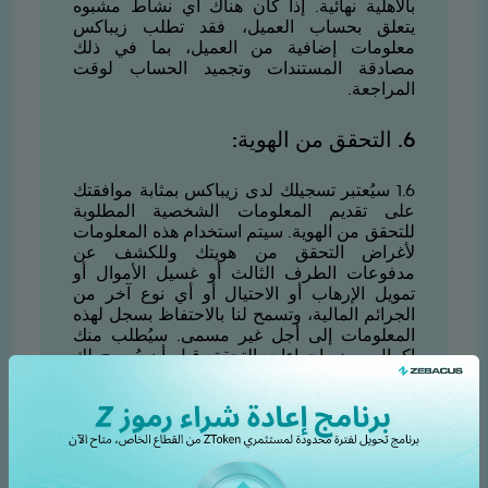
بالأهلية نهائية. إذا كان هناك أي نشاط مشبوه
يتعلق بحساب العميل، فقد تطلب زيباكس
معلومات إضافية من العميل، بما في ذلك
مصادقة المستندات وتجميد الحساب لوقت
المراجعة.
6. التحقق من الهوية:
6.1 سيُعتبر تسجيلك لدى زيباكس بمثابة موافقتك
على تقديم المعلومات الشخصية المطلوبة
للتحقق من الهوية. سيتم استخدام هذه المعلومات
لأغراض التحقق من هويتك وللكشف عن
مدفوعات الطرف الثالث أو غسيل الأموال أو
تمويل الإرهاب أو الاحتيال أو أي نوع آخر من
الجرائم المالية، وتسمح لنا بالاحتفاظ بسجل لهذه
المعلومات إلى أجل غير مسمى. سيُطلب منك
إكمال بعض إجراءات التحقق قبل أن يُسمح لك
باستخدام خدمات زيباكس. سنقوم بجمع هذه
المعلومات واستخدامها ومشاركتها وفقاً لسياسة
الخصوصية الخاصة بنا.
6.2 إجراءات تحديد الهوية والتحقق (المعروفة
أيضاً باسم "اعرف عميلك" أو "
KYC
") مطلوبة