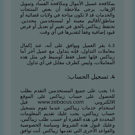
بمكافحة غسيل الأموال ومكافحة الفساد وتمويل
الإرهاب. يرجى ملاحظة أن بعض المنتجات
والخدمات قد لا تكون متاحة في ولايات قضائية أو
مناطق/أقاليم معينة أو لمستخدمين محددين.
تحتفظ زيباكس بالحق في تغيير أو تعديل أو فرض
قيود إضافية وفقاَ لتقديرها في أي وقت.
3.4 يقر العميل ويوافق على أنه، عند إكمال
معاملات التداول، فإنه يتداول مع عميل آخر أما
زيباكس فإنها تعمل فقط كوسيط في مثل هذه
المعاملات، وليس كطرف مقابل في أي تداول.
4. تسجيل الحساب:
4.1 يجب على جميع المستخدمين التقدم بطلب
للحصول على حساب زيباكس على الموقع
الالكتروني:
www.zebacus.com
قبل
استخدام خدمات زيباكس. عندما تقوم بتسجيل
حساب زيباكس، يجب عليك تقديم المعلومات
المحددة في هذه الفقرة أو حسب طلب زيباكس،
وعليك قبول هذه الشروط وسياسة الخصوصية
والقواعد الأخرى التي تقدمها زيباكس. أنت توافق