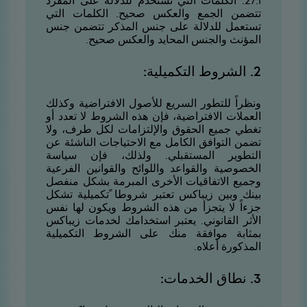
1.72. الكلمات التي تستخدم للدلالة على المفرد
تتضمن الجمع والعكس صحيح. الكلمات التي
تستعمل للدلالة على جنس المذكر تتضمن جنس
المؤنث والجنس المحايد والعكس صحيح.
2. الشروط التكميلية:
ونظراً للتطور السريع للأصول الافتراضية وكذلك
العملات الافتراضية، فإن هذه الشروط لا تعدد أو
تغطي جميع الحقوق والإلتزامات لكل طرف، ولا
تضمن التوافق الكامل مع الاحتياجات الناشئة عن
التطوير المستقبلي. ولذلك، فإن سياسة
الخصوصية والقواعد واللوائح والقوانين الفرعية
وجميع الاتفاقيات الأخرى المبرمة بشكل منفصل
بينك وبين زيباكس تعتبر شروطا ًتكميلية تشكل
جزءاً لا يتجزأ من هذه الشروط ويكون لها نفس
الأثر القانوني. يعتبر استخدامك لخدمات زيباكس
بمثابة موافقة منك على الشروط التكميلية
المذكورة أعلاه.
3. نطاق الخدمات: