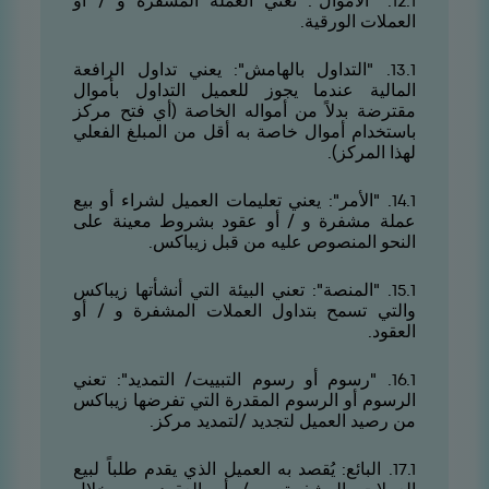
1.21. "الأموال": تعني العملة المشفرة و / أو
العملات الورقية.
1.31. "التداول بالهامش": يعني تداول الرافعة
المالية عندما يجوز للعميل التداول بأموال
مقترضة بدلاً من أمواله الخاصة (أي فتح مركز
باستخدام أموال خاصة به أقل من المبلغ الفعلي
لهذا المركز).
1.41. "الأمر": يعني تعليمات العميل لشراء أو بيع
عملة مشفرة و / أو عقود بشروط معينة على
النحو المنصوص عليه من قبل زيباكس.
1.51. "المنصة": تعني البيئة التي أنشأتها زيباكس
والتي تسمح بتداول العملات المشفرة و / أو
العقود.
1.61. "رسوم أو رسوم التبييت/ التمديد": تعني
الرسوم أو الرسوم المقدرة التي تفرضها زيباكس
من رصيد العميل لتجديد /لتمديد مركز.
1.71. البائع: يُقصد به العميل الذي يقدم طلباً لبيع