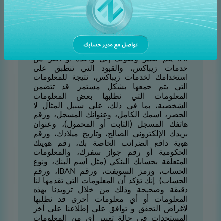
لجميع المعاملات. تحتفظ زيباكس بالحق في إنهاء
الخدمات المقدمة للعملاء على الفور إذا رفض
العميل تقديم المستندات والمعلومات المطلوبة
بموجب "اعرف عميلك"، .
6.3 يتم تغيير وصولك إلى واحدة أو أكثر من
خدمات زيباكس، والقيود التي تنطبق على
استخدامك لخدمات زيباكس، نتيجة للمعلومات
التي يتم جمعها بشكل مستمر. قد تتضمن
المعلومات التي نطلبها بعض المعلومات
الشخصية، بما في ذلك، على سبيل المثال لا
الحصر، اسمك الكامل، وعنوانك المسجل، ورقم
هاتفك المسجل (الثابت أو المحمول)، وعنوان
بريدك الإلكتروني الصالح، وتاريخ ميلادك، ورقم
هوية دافع الضرائب الخاصة بك، رقم هويتك
الحكومية أو رقم جواز سفرك، والمعلومات
المتعلقة بحسابك البنكي (مثل اسم البنك، ونوع
الحساب، ورمز السويفت، ورقم
،IBAN
ورقم
الحساب). إنك تؤكد أن المعلومات التي تقدمها لنا
دقيقة وصحيحة وذلك من خلال تزويدنا بهذه
المعلومات أو أي معلومات أخرى قد نطلبها
لأغراض التحقق و توافق على إطلاعنا على آخر
المستجدات في حالة تغيير أي من المعلومات