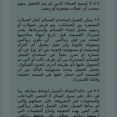
11.6 لا يُسمح للعملاء الذين لم يتم التحقق منهم
بسحب أي عملات مشفرة أو رصيد.
11.7 يمكن للعميل استخدام القسائم لنقل العملات
المشفرة بين الحسابات. يتم فرض عمولات أو
رسوم مقابل إنشاء القسائم واستردادها. يجب
استرداد القسيمة قبل تاريخ انتهاء صلاحيتها
المحدد من قبل زيباكس . لن تكون زيباكس
مسؤولة قانونيا ولن تقبل بتحمل أي التزام
أومديونية أو مسؤولية قانونية من أي نوع عن أي
خسارة أو ضرر تنشأ عن استخدام العميل
للقسائم المشتراة من أي طرف ثالث أو التي تم
الحصول عليها بأي طريقة أخرى. لتجنب الشكوك،
يتحمل العميل وحده مسؤولية التأكد من أن
القسيمة التي حصل عليها هي قسيمة حقيقية
وقابلة للاسترداد.
11.8 في حالة اكتشاف العميل لنشاط معاملة، بما
في ذلك على سبيل المثال لا الحصر، الإيداعات
والسحوبات غير المعروفة، على حسابهم والتي
لم يبدأها العميل، فعلى العميل إخطار زيباكس
على الفور بهذه الحقيقة واتباع التعليمات التي
أرستلها زيباكس. بخلاف ذلك، تحتفظ زيباكس