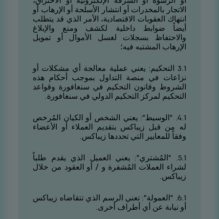
أو الرشوة أو السرقة الإلكترونية أو الاختراق،
الاتجار بالمخدرات أو انتشار الأسلحة أو الإرهاب أو
انتهاك العقوبات الاقتصادية، الأمر الذي قد يتطلب
أيضاً ضوابط داخلية لكشف ومنع والإبلاغ
والاحتفاظ بسجلات لغسل الأموال أو تمويل
الإرهاب المشتبه فيه؛
1.3 التحكيم: يعني عملية معالجة أي مشكلات أو
نزاعات في منصة التداول بموجب أحكام هذه
الشروط وقانون التحكيم في سنغافورة وقواعد
التحكيم لمركز التحكيم الدولي في سنغافورة.
1.4. "الوسيط": يعني الشخص أو الكيان المُرخص
له من قبل زيباكس بتقديم العملاء أو الأعضاء
وفقاً للمعايير التي تحددها زيباكس.
1.5. "المُشتري": يعني العميل الذي يقدم طلباً
لشراء العملات المُشفرة و / أو العقود من خلال
زيباكس.
1.6. "العمولة": تعني الرسم الذي تتقاضاه زيباكس
أو نيابة عن أي أطراف أخرى.