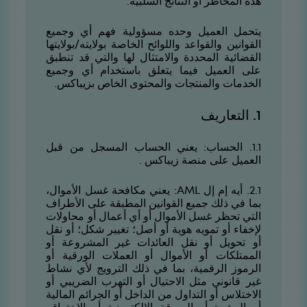
هذه المخاطر أو النتائج السلبية.
يتحمل العميل وحده مسؤولية فهم أي وجميع
القوانين والقواعد واللوائح الخاصة بولايته/بولايتها
القضائية المحددة والامتثال لها والتي قد تنطبق
على العميل فيما يتعلق باستخدام أي وجميع
الخدمات والمنتجات والمحتوى الخاص بزيباكس.
1. التعاريف
1.1. الحساب: يعني الحساب المسجل من قبل
العميل على منصة زيباكس .
1.2. أيه إم إل
AML
: يعني مكافحة غسل الأموال،
بما في ذلك جميع القوانين المطبقة على الأطراف
التي تحظر غسل الأموال أو أي أعمال أو محاولات
لإخفاء أو تمويه هوية أو أصل؛ تغيير شكل؛ أو نقل
أو تحويل أو نقل العائدات غير المشروعة أو
الممتلكات أو الأموال أو العملات الورقية أو
الرموز الرقمية، بما في ذلك الترويج لأي نشاط
غير قانوني مثل الاحتيال أو التهرب الضريبي أو
الاختلاس أو التداول من الداخل أو الجرائم المالية